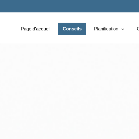
Passer
au
Contenu
Principal
Page d’accueil
Conseils
Planification
collapsed