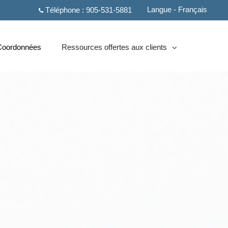
Langue - Français
Téléphone :
905-531-5881
Coordonnées
Ressources offertes aux clients
collapsed